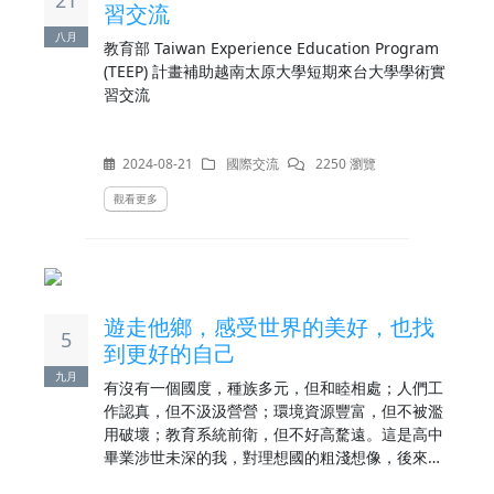
習交流
八月
教育部 Taiwan Experience Education Program
(TEEP) 計畫補助越南太原大學短期來台大學學術實
習交流
2024-08-21
國際交流
2250 瀏覽
觀看更多
遊走他鄉，感受世界的美好，也找
5
到更好的自己
九月
有沒有一個國度，種族多元，但和睦相處；人們工
作認真，但不汲汲營營；環境資源豐富，但不被濫
用破壞；教育系統前衛，但不好高騖遠。這是高中
畢業涉世未深的我，對理想國的粗淺想像，後來轉
化成激勵我探索世界的種子，深深埋在心中。經歷