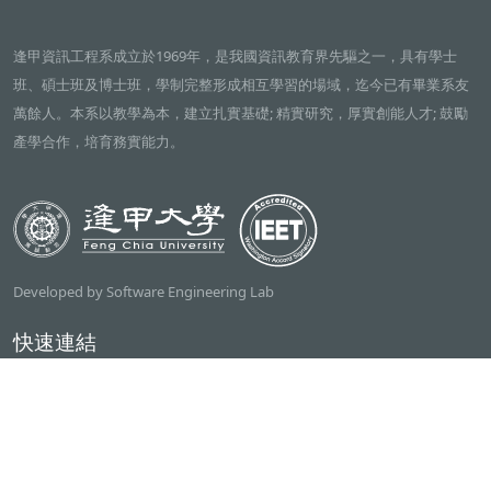
逢甲資訊工程系成立於1969年，是我國資訊教育界先驅之一，具有學士
班、碩士班及博士班，學制完整形成相互學習的場域，迄今已有畢業系友
萬餘人。本系以教學為本，建立扎實基礎; 精實研究，厚實創能人才; 鼓勵
產學合作，培育務實能力。
Developed by Software Engineering Lab
快速連結
逢甲大學
ilearn2.0
資訊電機學院