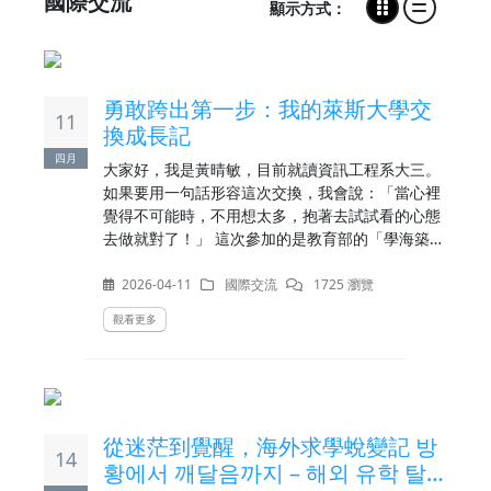
國際交流
顯示方式：
勇敢跨出第一步：我的萊斯大學交
11
換成長記
四月
大家好，我是黃晴敏，目前就讀資訊工程系大三。
如果要用一句話形容這次交換，我會說：「當心裡
覺得不可能時，不用想太多，抱著去試試看的心態
去做就對了！」 這次參加的是教育部的「學海築
夢」，計畫的目標是培育 STEM 領域的女性人才。
整個計畫總共有20位學生－10位來自台灣，10位來
2026-04-11
國際交流
1725 瀏覽
自日本，大家分別來自不同學校與科系背景。我們
觀看更多
一起前往美國的萊斯大學 Rice University，進行為
期五週的學術交換，在當地進入實驗室、參與研
究，展開一段非常特別的學習旅程。
從迷茫到覺醒，海外求學蛻變記 방
14
황에서 깨달음까지 – 해외 유학 탈