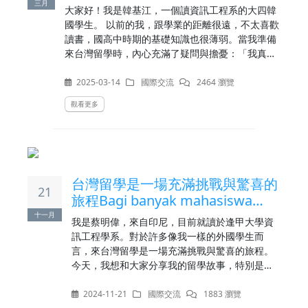
바꿈기
三月
大家好！我是韓基江，一個讀資訊工程系的大四韓
國學生。 以前的我，跟學業的距離很遠，不太喜歡
讀書，國高中時期的基礎知識也很薄弱。當我準備
來台灣留學時，內心充滿了疑問與擔憂：「我真的
能夠在國外順利度過四年的大學生活嗎？」 現在的
我，已經順利適應了校園生活、獲得了獎學金、對
2025-03-14
國際交流
2464 瀏覽
人生的態度與價值觀也產生了巨變。回想起這段留
觀看更多
學經歷，即使一開始充滿坎坷，依然讓我成長了很
多。而當初選擇來台灣，無疑是個正確且值得的決
定。
台灣留學是一場充滿挑戰與驚喜的
21
旅程Bagi banyak mahasiswa
asing seperti saya, belajar di
十一月
我是蔡明偉，來自印尼，目前就讀於逢甲大學資
Taiwan adalah perjalanan penuh
訊工程學系。對於許多像我一樣的外國學生而
言，來台灣留學是一場充滿挑戰與驚喜的旅程。
今天，我想和大家分享我的留學故事，特別是作
為資訊工程學生的學習與生活點滴。
2024-11-21
國際交流
1883 瀏覽