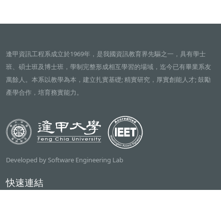
逢甲資訊工程系成立於1969年，是我國資訊教育界先驅之一，具有學士
班、碩士班及博士班，學制完整形成相互學習的場域，迄今已有畢業系友
萬餘人。本系以教學為本，建立扎實基礎; 精實研究，厚實創能人才; 鼓勵
產學合作，培育務實能力。
Developed by Software Engineering Lab
快速連結
逢甲大學
ilearn2.0