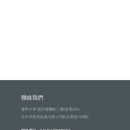
聯絡我們
逢甲大學 資訊電機館二樓(資電201)
台中市西屯區逢大路127號(文華路100號)