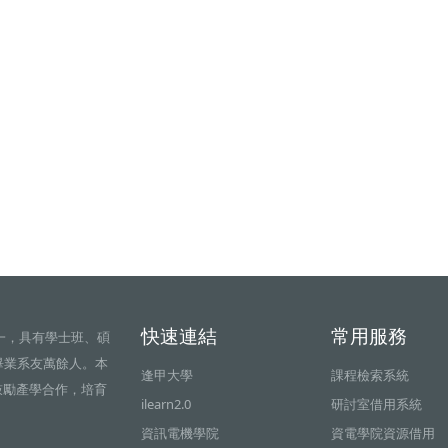
快速連結
常用服務
一，具有學士班、碩
畢業系友萬餘人。本
逢甲大學
課程檢索系統
鼓勵產學合作，培育
ilearn2.0
研討室借用系統
資訊電機學院
資電學院資源借用