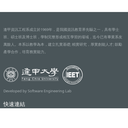
逢甲資訊工程系成立於1969年，是我國資訊教育界先驅之一，具有學士
班、碩士班及博士班，學制完整形成相互學習的場域，迄今已有畢業系友
萬餘人。本系以教學為本，建立扎實基礎; 精實研究，厚實創能人才; 鼓勵
產學合作，培育務實能力。
Developed by Software Engineering Lab
快速連結
逢甲大學
ilearn2.0