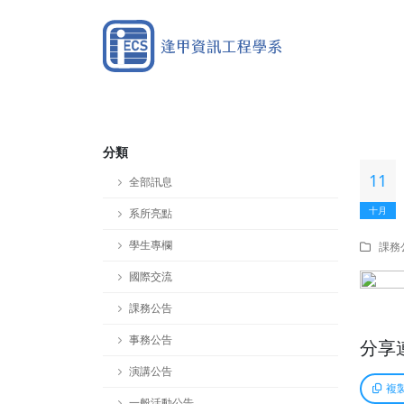
分類
11
全部訊息
十月
系所亮點
學生專欄
課務
國際交流
課務公告
事務公告
分享
演講公告
複
一般活動公告