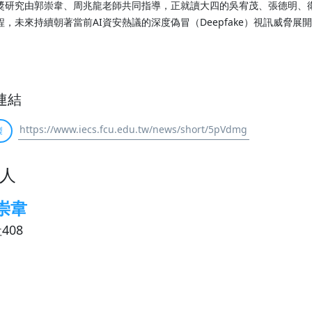
獎研究由郭崇韋、周兆龍老師共同指導，正就讀大四的吳宥茂、張德明、
程，未來持續朝著當前AI資安熱議的深度偽冒（Deepfake）視訊威脅展
連結
製
人
崇韋
408