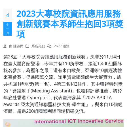
2023大專校院資訊應用服務
4
創新競賽本系師生抱回3項獎
十
一
項
月
由 陳錫民
系所亮點
2677 瀏覽
第28屆「大專校院資訊應用服務創新競賽」決賽於11月4日
在臺大體育館登場，今年共有110所學校，接近1,400組團隊
報名參加，為歷年之最；還有來自歐美、亞洲等10個經濟體
來臺參賽，促進國際交流。逢甲資電學院師生大展實力，總
共抱回1特別獎(第一名)、4第三名和2佳作。其中獲得特別獎
的「會議幫手(Meeting Assistant)」也獲得評審推薦，將於
年底赴香港 Cyberport，代表臺灣參與「2023 APICTA
Awards 亞太資通訊聯盟科技大賽-學生組」，與來自16個經
濟體、超過200組國際團隊同場切磋交流。