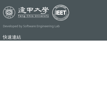
Developed by Software Engineering Lab
快速連結
逢甲大學
ilearn2.0
資訊電機學院
常用服務
課程檢索系統
研討室借用系統
資電學院資源借用
專題計畫管理系統