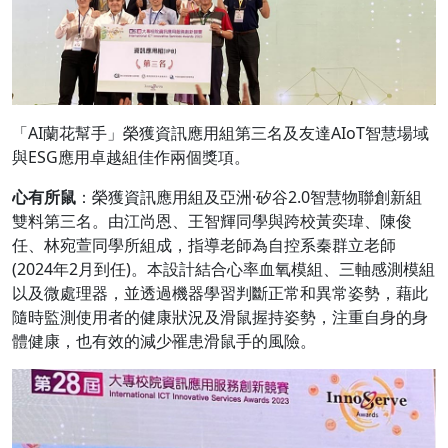
「AI蘭花幫手」榮獲資訊應用組第三名及友達AIoT智慧場域
與ESG應用卓越組佳作兩個獎項。
心有所鼠
：榮獲資訊應用組及亞洲·矽谷2.0智慧物聯創新組
雙料第三名。由江尚恩、王智輝同學與跨校黃奕瑋、陳俊
任、林宛萱同學所組成，指導老師為自控系秦群立老師
(2024年2月到任)。本設計結合心率血氧模組、三軸感測模組
以及微處理器，並透過機器學習判斷正常和異常姿勢，藉此
隨時監測使用者的健康狀況及滑鼠握持姿勢，注重自身的身
體健康，也有效的減少罹患滑鼠手的風險。