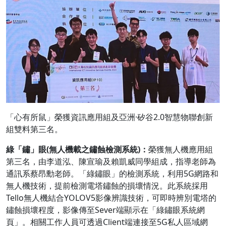
「心有所鼠」榮獲資訊應用組及亞洲·矽谷2.0智慧物聯創新
組雙料第三名。
綠「鏽」眼(無人機載之鏽蝕檢測系統)：
榮獲無人機應用組
第三名，由李道泓、陳宣瑜及賴凱威同學組成，指導老師為
通訊系蔡昂勳老師。「綠鏽眼」的檢測系統，利用5G網路和
無人機技術，提前檢測電塔鏽蝕的損壞情況。此系統採用
Tello無人機結合YOLOV5影像辨識技術，可即時辨別電塔的
鏽蝕損壞程度，影像傳至Sever端顯示在「綠鏽眼系統網
頁」。相關工作人員可透過Client端連接至5G私人區域網