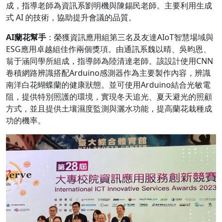
成，指導老師為資訊系劉明機與陳錫民老師。主要利用生成
式 AI 的技術，協助提升會議的品質。
AI
蘭花幫手
：榮獲資訊應用組第三名及友達AIoT智慧場域與
ESG應用卓越組佳作兩個獎項。由通訊系魏以晴、吳昀恩、
翁于涵同學所組成，指導師為陸清達老師。該設計使用CNN
卷積網路辨識搭配Arduino感測器作為主要製作內容，辨識
南洋白花蝴蝶蘭的健康狀態。並可使用Arduino結合光敏電
阻，提供特別照護的環境，實現冬天追光、夏天避光的照顧
方式，並且提供土壤濕度監測與灑水功能，提高蘭花栽種成
功的機率。