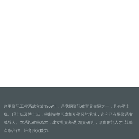
逢甲資訊工程系成立於1969年，是我國資訊教育界先驅之一，具有學士
班、碩士班及博士班，學制完整形成相互學習的場域，迄今已有畢業系友
萬餘人。本系以教學為本，建立扎實基礎; 精實研究，厚實創能人才; 鼓勵
產學合作，培育務實能力。