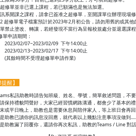
填寫超修單並非已選上課程，若已額滿也是無法加選。
非資訊系開課之課程，請拿已簽准之超修單，至開課單位辦理現場
111-2 超修單電子檔案預計於2023年2月初公告，請勿用舊的或其他
超修單禁止塗改、轉讓，若經發現不當行為呈報校規處分並退選課
 超修單申請期間：
/02/07~2023/02/09 下午14:00止
/02/13~2023/02/17 下午14:00止
餘時間不受理超修單申請作業)
馨提醒】
eams私訊助教時請告知班級、姓名、學號，簡單敘述問題，不
請保持禮貌問聲好，大家已經習慣網路溝通，都會少了基本的禮
末或平日晚上，助教也是需要休息與陪伴家人，等上班日會再回
是助教已讀你的訊息沒回應，就代表以上幾點注意事項沒做到......
是助教漏了回覆你，還請你再次私訊，助教的Teams / Line