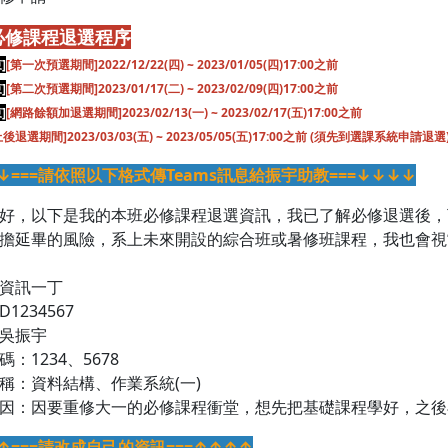
必修課程退選程序
]
[第一次預選期間]2022/12/22(四) ~ 2023/01/05(四)17:00之前
]
[第二次預選期間]2023/01/17(二) ~ 2023/02/09(四)17:00之前
]
[網路餘額加退選期間]2023/02/13(一) ~ 2023/02/17(五)17:00之前
後退選期間]2023/03/03(五) ~ 2023/05/05(五)17:00之前 (須先到選課系統申請退選
↓===請依照以下格式傳Teams訊息給振宇助教===↓↓↓↓
好，以下是我的本班必修課程退選資訊，我已了解必修退選後，
擔延畢的風險，系上未來開設的綜合班或暑修班課程，我也會視
資訊一丁
1234567
吳振宇
：1234、5678
稱：資料結構、作業系統(一)
因：因要重修大一的必修課程衝堂，想先把基礎課程學好，之後
↑===請改成自己的資訊===↑↑↑↑