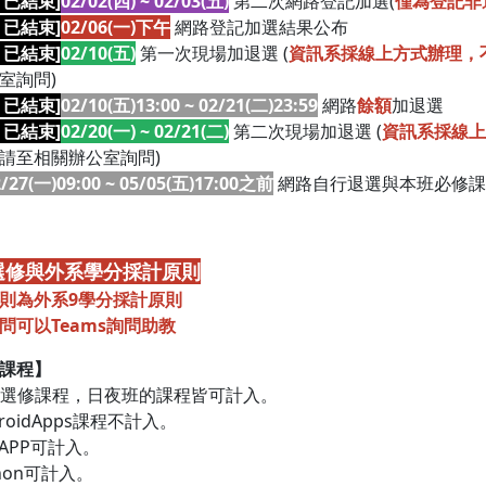
X 已結束]
02/02(四) ~ 02/03(五)
第二次網路登記加選(
僅為登記非
X 已結束]
02/06(一)下午
網路登記加選結果公布
X 已結束]
02/10(五)
第一次現場加退選 (
資訊系採線上方式辦理，
室詢問)
X 已結束]
02/10(五)13:00 ~ 02/21(二)23:59
網路
餘額
加退選
X 已結束]
02/20(一) ~ 02/21(二)
第二次現場加退選 (
資訊系採線上
請至相關辦公室詢問)
2/27(一)09:00 ~ 05/05(五)17:00之前
網路自行退選與本班必修課申
選修與外系學分採計原則
則為外系9學分採計原則
問可以Teams詢問助教
課程】
通識選修課程，日夜班的課程皆可計入。
ndroidApps課程不計入。
OS APP可計入。
ython可計入。