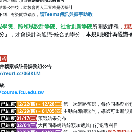
表所列之採計項目
僅為提供預選時參考
預選結果公告後，助教會再人工審核是否採計
請Teams傳訊吳振宇助教
查詢不到、有疑問或錯誤，
能學院、跨領域設計學院、社會創新學院
所開設課程，
預
學分』
，才會採計為通識-統合的學分，
本規則採計為通識-
日程
件檔案或註冊課務組公告
//reurl.cc/06lKLM
統
//course.fcu.edu.tw
X 已結束]
12/22(四) ~ 12/28(三)
第一次網路預選，每位同學務必預
X 已結束]
12/29(四) ~ 01/05(四)
主動向導師諮詢，導師可重新設定
X 已結束]
01/17(二)
預選結果公布
X 已結束]
02/01(三)
大四同學網路餘額加選與自行退選科目