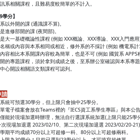
與資訊系相關課程，且難易度較簡單的不計入。
9學分】
資訊系以外開的課 (通識課不算)。
不能是進修部開的課 (夜間部)。
不能是大一基礎概論性課程 (例如 XXX概論、XXX導論、XXX入門應用
課程名稱或內容與本系相同或相近，修外系的不採計 (例如 機電系
課程內容相比本系開課內容較為簡單，也是不可 (例如 國貿系 APPS
外系開的專題課程，須於拿到成績之後，至系辦公室確認與本系專
外語中心開設相關語文類課程可認列。
申請
選課系統可預選30學分，但上限只會抽中25學分。
超修單電子檔案會放在Teams裡的『IECS資工系學生專區』與本公
超修僅能於現場加選時辦理，無法自行選課系統加選(上限只能25學分
現場加退選 2023/02/10、第二次現場加退選 2023/02/20-21)
前一學期平均成績70分以上可超修一科、80分以上可超修兩科。
超修上限為30學分！目前已選到23學分以上，才可填寫超修單。