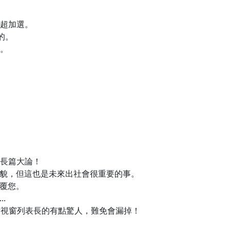
修超加選。
的。
程。
要長篇大論！
貌，但這也是未來出社會很重要的事。
覆您。
.
 對話視窗列表長的有點驚人，難免會漏掉！