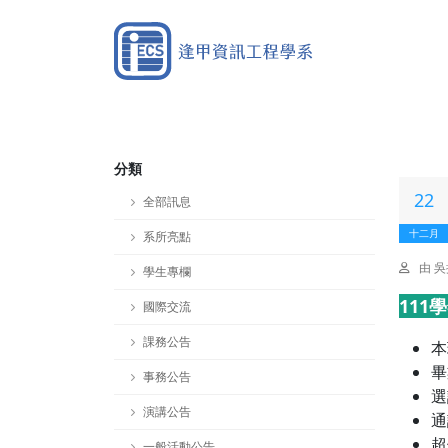
分類
22
全部訊息
十二月
系所亮點
由 
學生專欄
11
國際交流
課務公告
本
畢
事務公告
選
演講公告
通
超
一般活動公告