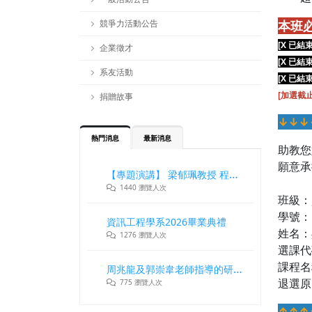
競爭力活動公告
本班
[X 已結束
企業徵才
[X 已結束
系友活動
[X 已結束
[加選截止
捐贈故事
↓↓↓
熱門消息
最新消息
助教您
願意承
【專題演講】 梁郁珮教授 程式設計師在新世代記憶體與儲存系統中的角色與挑戰
1440 瀏覽人次
班級：
學號：D
資訊工程學系2026畢業典禮
姓名：
1276 瀏覽人次
選課代碼
課程名
周兆龍及郭崇韋老師指導的研究團隊獲DLT2026最佳論文獎
退選原
775 瀏覽人次
↑↑↑