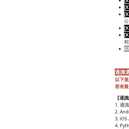
[
[
[
公
[
[
程
0
通識
以下規
若有疑
【通識
1. 
2. A
3. i
4. P