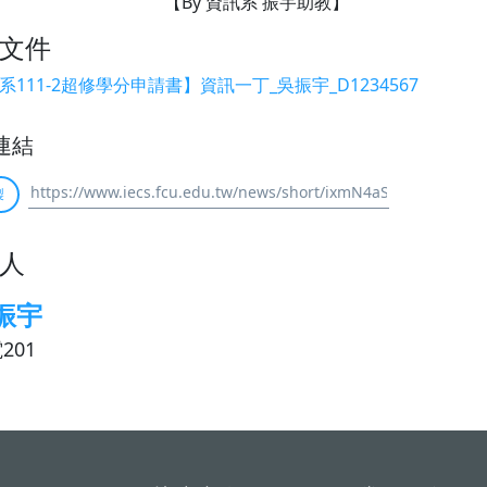
【By 資訊系 振宇助教】
文件
系111-2超修學分申請書】資訊一丁_吳振宇_D1234567
連結
製
人
振宇
201