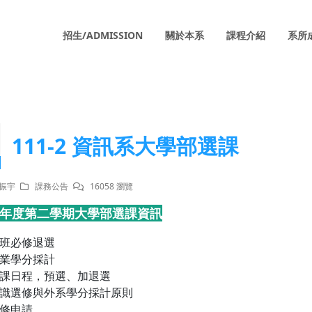
招生/ADMISSION
關於本系
課程介紹
系所
111-2 資訊系大學部選課
吳振宇
課務公告
16058 瀏覽
1學年度第二學期大學部選課資訊
班必修退選
業學分採計
課日程，預選、加退選
識選修與外系學分採計原則
修申請