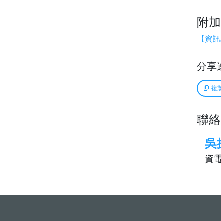
附加
【資訊
分享
複
聯絡
吳
資電