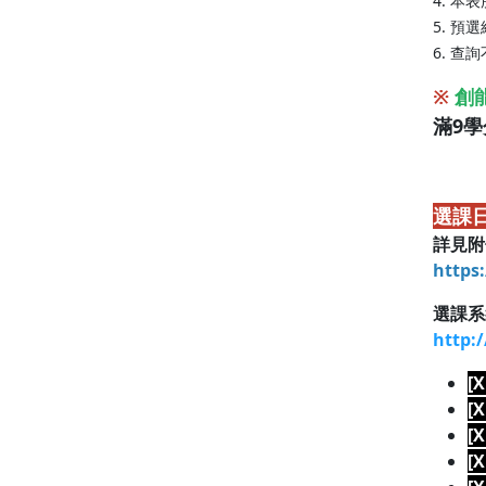
4. 本
5. 
6. 
※
創
滿9
選課
詳見附
https:
選課系
http:
[
[
[
[