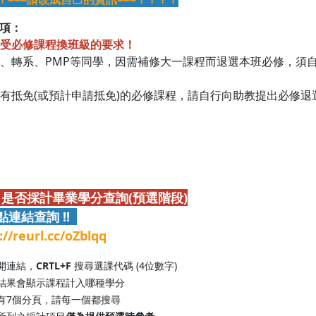
項：
受必修課程換班級的要求！
轉學、轉系、PMP等同學，因需補修大一課程而退選本班必修，
若已有抵免(或預計申請抵免)的必修課程，請自行向助教提出必修
-2 是否採計畢業學分查詢(預選階段)
請點連結查詢 !!
://reurl.cc/oZblqq
打開連結，
CRTL+F
搜尋選課代碼 (4位數字)
搜尋結果會顯示課程計入哪種學分
共有7個分頁，請每一個都搜尋