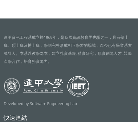
逢甲資訊工程系成立於1969年，是我國資訊教育界先驅之一，具有學士
班、碩士班及博士班，學制完整形成相互學習的場域，迄今已有畢業系友
萬餘人。本系以教學為本，建立扎實基礎; 精實研究，厚實創能人才; 鼓勵
產學合作，培育務實能力。
Developed by Software Engineering Lab
快速連結
逢甲大學