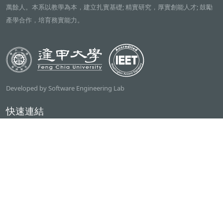
萬餘人。本系以教學為本，建立扎實基礎; 精實研究，厚實創能人才; 鼓勵
產學合作，培育務實能力。
Developed by Software Engineering Lab
快速連結
逢甲大學
ilearn2.0
資訊電機學院
常用服務
課程檢索系統
研討室借用系統