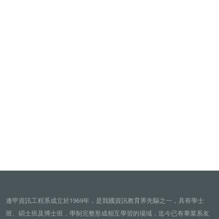
逢甲資訊工程系成立於1969年，是我國資訊教育界先驅之一，具有學士
班、碩士班及博士班，學制完整形成相互學習的場域，迄今已有畢業系友