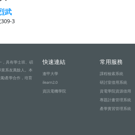
烈武
309-3
快速連結
常用服務
一，具有學士班、碩
畢業系友萬餘人。本
逢甲大學
課程檢索系統
鼓勵產學合作，培育
ilearn2.0
研討室借用系統
資訊電機學院
資電學院資源借用
專題計畫管理系統
產學實習管理系統