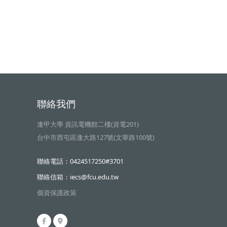
聯絡我們
逢甲大學 資訊電機館二樓(資電201)
台中市西屯區逢大路127號(文華路100號)
聯絡電話：0424517250#3701
聯絡信箱：iecs@fcu.edu.tw
個資保護政策