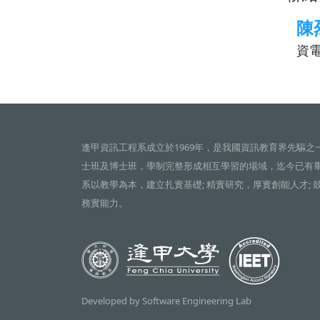
陳
資電
逢甲資訊工程系成立於1969年，是我國資訊教育界先驅之
士班及博士班，學制完整形成相互學習的場域，迄今已有
系以教學為本，建立扎實基礎; 精實研究，厚實創能人才; 
務實能力。
Developed by Software Engineering Lab