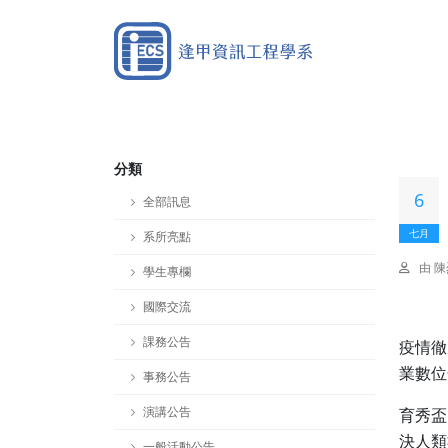
分類
6
全部訊息
七月
系所亮點
由 
學生專欄
國際交流
課務公告
疫情徹
業數位
事務公告
演講公告
育秀盃
決人類
一般活動公告