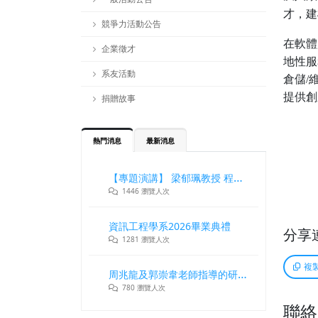
才，建
競爭力活動公告
在軟體
企業徵才
地性服
系友活動
倉儲/
提供創
捐贈故事
熱門消息
最新消息
【專題演講】 梁郁珮教授 程式設計師在新世代記憶體與儲存系統中的角色與挑戰
1446 瀏覽人次
資訊工程學系2026畢業典禮
分享
1281 瀏覽人次
複
周兆龍及郭崇韋老師指導的研究團隊獲DLT2026最佳論文獎
780 瀏覽人次
聯絡