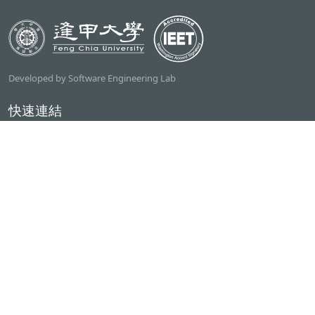
Developed by Software Engineering Lab
快速連結
逢甲大學
ilearn2.0
資訊電機學院
常用服務
課程檢索系統
研討室借用系統
資電學院資源借用
專題計畫管理系統