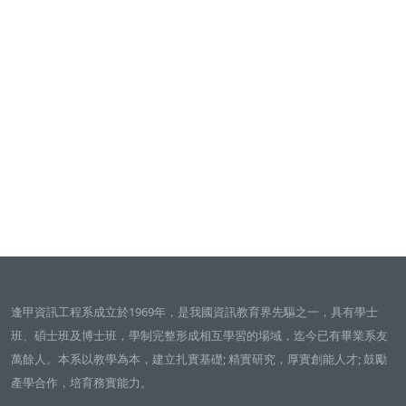
逢甲資訊工程系成立於1969年，是我國資訊教育界先驅之一，具有學士
班、碩士班及博士班，學制完整形成相互學習的場域，迄今已有畢業系友
萬餘人。本系以教學為本，建立扎實基礎; 精實研究，厚實創能人才; 鼓勵
產學合作，培育務實能力。