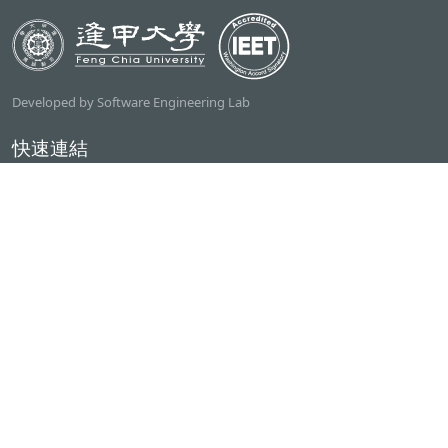
Developed by Software Engineering Lab
快速連結
逢甲大學
ilearn2.0
資訊電機學院
常用服務
課程檢索系統
研討室借用系統
資電學院資源借用
專題計畫管理系統
產學實習管理系統