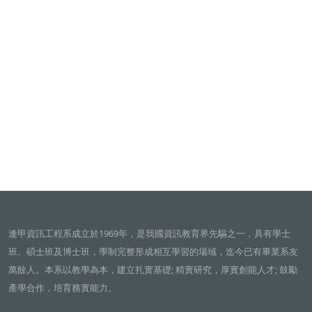
逢甲資訊工程系成立於1969年，是我國資訊教育界先驅之一，具有學士
班、碩士班及博士班，學制完整形成相互學習的場域，迄今已有畢業系友
萬餘人。本系以教學為本，建立扎實基礎; 精實研究，厚實創能人才; 鼓勵
產學合作，培育務實能力。