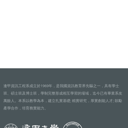
逢甲資訊工程系成立於1969年，是我國資訊教育界先驅之一，具有學士
班、碩士班及博士班，學制完整形成相互學習的場域，迄今已有畢業系友
萬餘人。本系以教學為本，建立扎實基礎; 精實研究，厚實創能人才; 鼓勵
產學合作，培育務實能力。