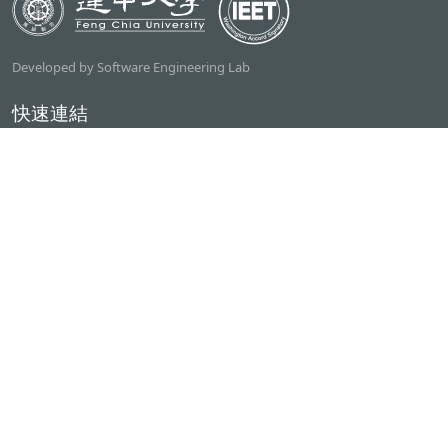
Developed by Software Engineering Lab
快速連結
逢甲大學
ilearn2.0
資訊電機學院
常用服務
課程檢索系統
研討室借用系統
資電學院資源借用
專題計畫管理系統
產學實習管理系統