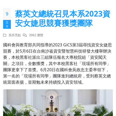
蔡英文總統召見本系2023資
9
安女婕思競賽獲獎團隊
五
月
系所亮點
3962 瀏覽
國科會與教育部共同指導的2023 GiCS第3屆尋找資安女婕思
競賽，於5月6日在台南沙崙資安暨智慧科技研發大樓舉辦決
賽，本校黑客社派出三組隊伍報名大專校院組「資安闖天
關」之項目，全數獲獎，其中本校黑客社「現場所有同學」
團隊更拿下了首獎。6月20日在國科會吳政忠主委率領下，
第一名的「現場所有同學」團隊進到總統府，受到蔡英文總
統當面表揚，並期勉未來持續投入資安領域。