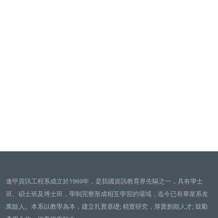
逢甲資訊工程系成立於1969年，是我國資訊教育界先驅之一，具有學士
班、碩士班及博士班，學制完整形成相互學習的場域，迄今已有畢業系友
萬餘人。本系以教學為本，建立扎實基礎; 精實研究，厚實創能人才; 鼓勵