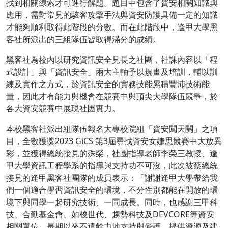
找到相關線索才可進行解題。題目中包含了資安相關知識與
應用，需對常見的駭客攻擊手法與資安防護具備一定的知識
才能夠順利取得此階段的分數。而在此階段中，逢甲大學黑
客社所派出的三組隊伍皆取得滿分的成績。
黑客社為校內以研究資訊安全見長之社團，社課內容以「程
式設計」與「資訊安全」兩大主軸予以規畫及培訓，輔以訓
練及實作之方式，於資訊安全的實務技能累積豐沛技術能
量，因此才有能力與機會在競賽中與頂尖大學隊伍競爭，於
各大資安競賽中展現社團實力。
本校黑客社派出組隊伍報名大專校院組「資安闖天關」之項
目，全數獲獎2023 GiCS 第3屆尋找資安女婕思競賽中大放異
彩，並獲得總統接見的殊榮，社團指導老師李榮三教授、逢
甲大學資訊工程學系的指導與支持功不可沒，此次被蔡總統
接見的逢甲黑客社團隊的成員表示：「謝謝逢甲大學帶給我
們一個適合學習資訊安全的環境，不分性別都能在開放的環
境下與同學一起研究技術、一同成長。同時，也感謝三甲科
技、合勤基金會、如梭世代、趨勢科技及DEVCORE等資安
相關單位，長期以來不遺餘力地支持與愛護，提供資源及建