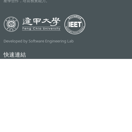
產學合作，培育務實能力。
Developed by Software Engineering Lab
快速連結
逢甲大學
ilearn2.0
資訊電機學院
常用服務
課程檢索系統
研討室借用系統
資電學院資源借用