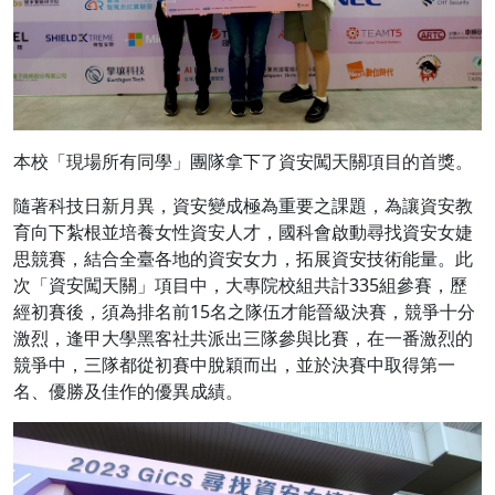
本校「現場所有同學」團隊拿下了資安闖天關項目的首獎。
隨著科技日新月異，資安變成極為重要之課題，為讓資安教
育向下紮根並培養女性資安人才，國科會啟動尋找資安女婕
思競賽，結合全臺各地的資安女力，拓展資安技術能量。此
次「資安闖天關」項目中，大專院校組共計335組參賽，歷
經初賽後，須為排名前15名之隊伍才能晉級決賽，競爭十分
激烈，逢甲大學黑客社共派出三隊參與比賽，在一番激烈的
競爭中，三隊都從初賽中脫穎而出，並於決賽中取得第一
名、優勝及佳作的優異成績。