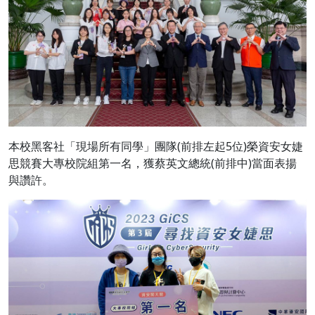
本校黑客社「現場所有同學」團隊(前排左起5位)榮資安女婕
思競賽大專校院組第一名，獲蔡英文總統(前排中)當面表揚
與讚許。