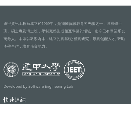
逢甲資訊工程系成立於1969年，是我國資訊教育界先驅之一，具有學士
班、碩士班及博士班，學制完整形成相互學習的場域，迄今已有畢業系友
萬餘人。本系以教學為本，建立扎實基礎; 精實研究，厚實創能人才; 鼓勵
產學合作，培育務實能力。
Developed by Software Engineering Lab
快速連結
逢甲大學
ilearn2.0
資訊電機學院