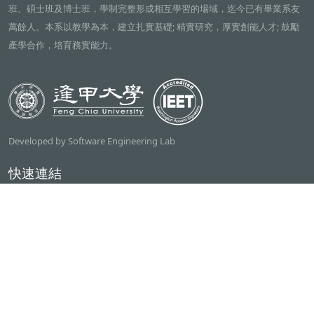
班、碩士班及博士班，學制完整形成相互學習的場域，迄今已有畢業系友
萬餘人。本系以教學為本，建立扎實基礎; 精實研究，厚實創能人才; 鼓勵
產學合作，培育務實能力。
Developed by Software Engineering Lab
快速連結
逢甲大學
ilearn2.0
資訊電機學院
常用服務
課程檢索系統