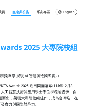
成員
訊息與公告
系友專區
English
ards 2025 大專院校組
一獲獎團隊
展現
智慧製造國際實力
AI
近日圓滿落幕
年
月
ICTA Awards 2025
(114
12
8
、人工智慧技術與應用學士學位學程龎靚伊、自
穎而出，榮獲大專院校組佳作，成為台灣唯一在
研發實力與國際競爭力。