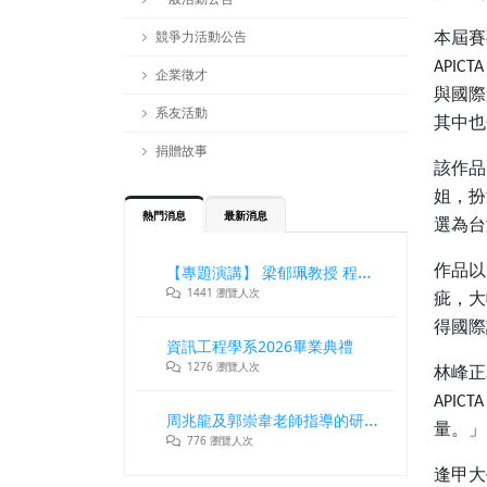
競爭力活動公告
本屆賽
APICTA
企業徵才
與國際
系友活動
其中也
捐贈故事
該作品
姐，扮
熱門消息
最新消息
選為台
【專題演講】 梁郁珮教授 程式設計師在新世代記憶體與儲存系統中的角色與挑戰
作品以
1441 瀏覽人次
疵，大
得國際
資訊工程學系2026畢業典禮
1276 瀏覽人次
林峰正
APICTA
周兆龍及郭崇韋老師指導的研究團隊獲DLT2026最佳論文獎
量。」
776 瀏覽人次
逢甲大