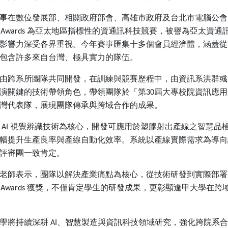
事在數位發展部、相關政府部會、高雄市政府及台北市電腦公會
為亞太地區指標性的資通訊科技競賽，被譽為亞太資通
 Awards
影響力深受各界重視。今年賽事匯集十多個會員經濟體，涵蓋從
包含許多來自台灣、極具實力的隊伍。
由跨系所團隊共同開發，在訓練與競賽歷程中，由資訊系洪群彧
演關鍵的技術帶領角色，帶領團隊於「第
屆大專校院資訊應用
30
灣代表隊，展現團隊傳承與跨域合作的成果。
視覺辨識技術為核心，開發可應用於塑膠射出產線之智慧品
AI
幅提升生產良率與產線自動化效率。系統以產線實際需求為導向
評審團一致肯定。
老師表示，團隊以解決產業痛點為核心，從技術研發到實際部署
獲獎，不僅肯定學生的研發成果，更彰顯逢甲大學在跨
 Awards
學將持續深耕
、智慧製造與資訊科技領域研究，強化跨院系合
AI