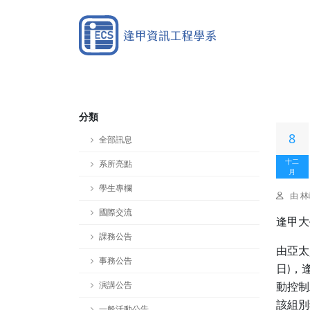
分類
8
全部訊息
十二
系所亮點
月
學生專欄
由 
國際交流
逢甲大
課務公告
由亞太
事務公告
日
，
)
演講公告
動控制
該組別
一般活動公告