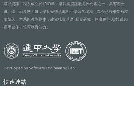
逢甲資訊工程系成立於1969年，是我國資訊教育界先驅之一，具有學士
班、碩士班及博士班，學制完整形成相互學習的場域，迄今已有畢業系友
萬餘人。本系以教學為本，建立扎實基礎; 精實研究，厚實創能人才; 鼓勵
產學合作，培育務實能力。
Developed by Software Engineering Lab
快速連結
逢甲大學
ilearn2.0
資訊電機學院
常用服務