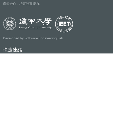
產學合作，培育務實能力。
Developed by Software Engineering Lab
快速連結
逢甲大學
ilearn2.0
資訊電機學院
常用服務
課程檢索系統
研討室借用系統
資電學院資源借用