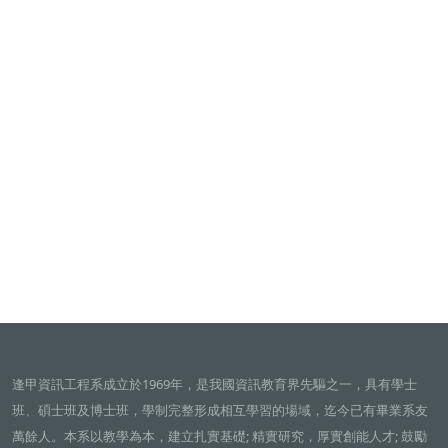
逢甲資訊工程系成立於1969年，是我國資訊教育界先驅之一，具有學士
班、碩士班及博士班，學制完整形成相互學習的場域，迄今已有畢業系友
萬餘人。本系以教學為本，建立扎實基礎; 精實研究，厚實創能人才; 鼓勵