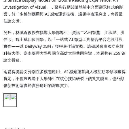
Interface Display Modes on Mobile Reading Experience: An
Investigation of Visual」，聚焦行動閱讀體驗中介面顯示模式的影
響，於「多模態應用與 AI 感知運算技術」議題中表現突出，奪得最
佳論文獎。
另外，林佩蓉教授亦指導大學部導生，資訊二乙柯智薰、江承澔、洪
佳欣、魏士斌四位同學，以「一站式 AI 微型工具整合平台之設計與
實作——以 Dailyway 為例」獲得最佳論文獎。該研討會由國立高雄
科技大學、嘉南藥理大學與國立高雄大學共同主辦，本屆共有 259 篇
論文投稿。
兩篇得獎論文分別在多模態應用、AI 感知運算與人機互動等領域獲得
肯定，不僅展現逢甲大學師生在核心技術研發上的扎實能量，也凸顯
創新技術落實於實務應用的深厚實力。