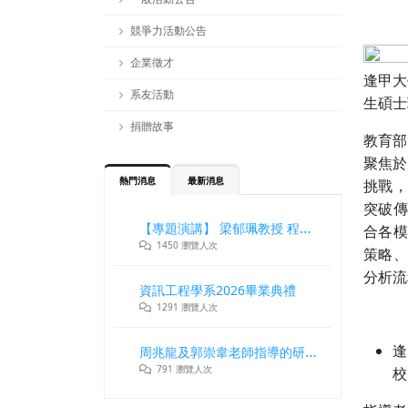
競爭力活動公告
企業徵才
逢甲大
系友活動
生碩士
捐贈故事
教育部
聚焦於
熱門消息
最新消息
挑戰，
突破傳
【專題演講】 梁郁珮教授 程式設計師在新世代記憶體與儲存系統中的角色與挑戰
合各模
1450 瀏覽人次
策略、
分析流
資訊工程學系2026畢業典禮
1291 瀏覽人次
周兆龍及郭崇韋老師指導的研究團隊獲DLT2026最佳論文獎
逢
791 瀏覽人次
校