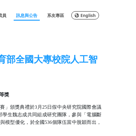
成員
訊息與公告
系友專區
English
教育部全國大專校院人工智
等獎
競賽」頒獎典禮於
3
月
25
日假中央研究院國際會議
部學生魏志成共同組成研究團隊，參與「電腦斷
發與模型優化，於全國
536
個隊伍當中脫穎而出，