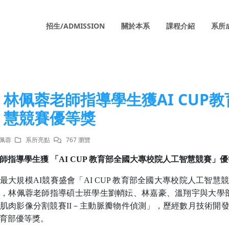
招生/ADMISSION
關於本系
課程介紹
系所
林佩蓉老師指導學生獲AI CUP
慧競賽優等獎
林佩蓉
系所亮點
767 瀏覽
師指導學生獲
「
AI CUP
教育部全國大專校院人工智慧競賽」優
最大規模
AI
競賽盛會「
AI CUP
教育部全國大專校院人工智慧
，林佩蓉老師指導碩士班學生劉帩妘、林嘉豪、溫翔宇與大學
肌肉影像分割競賽
II
－主動脈瓣物件偵測」，歷經數月技術開
育部優等獎。