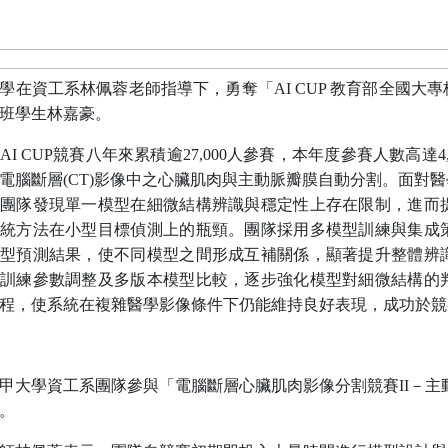
學在資工系林佩蓉老師指導下，勇奪「
AI CUP
教育部全國大專
班學生林嘉豪。
AI CUP
競賽八年來累積逾
27,000
人參賽，本年度參賽人數高達
4
電腦斷層
(CT)
影像中之心臟肌肉與主動脈瓣膜自動分割。面對醫
團隊發現單一模型在細微結構辨識與穩定性上存在限制，進而
統方法在小型目標偵測上的瓶頸。團隊採用多模型訓練與集成
型預測結果，使不同模型之間形成互補關係，顯著提升整體辨
訓練參數調整及多版本模型比較，逐步強化模型對細微結構的
程，使系統在複雜醫學影像條件下仍能維持良好表現，成功於競
甲大學資工系團隊參與「電腦斷層心臟肌肉影像分割競賽
II
－主
。