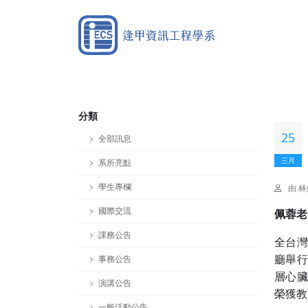
分類
25
全部訊息
三月
系所亮點
學生專欄
由 
國際交流
佩蓉老
課務公告
全台灣
事務公告
廳舉行
層心臟
演講公告
榮獲教
一般活動公告