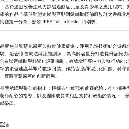
「基於遊戲改善注意力缺陷過動症兒童及青少年之應用程式」
學的作品「基於動態追蹤與互動回饋輔助輕偏癱族群之遊戲化
民國第一分會，頒發
IEEE Tainan Section
特別獎。
品聚焦於智慧化醫療與數位健康促進，運用先進技術結合遊戲
體驗。融合懷舊療法與認知訓練，為高齡者量身打造提升記憶力
合白噪音輔助與科學化評測機制，有效增強專注力與執行功能
;
準的復健建議與即時數據回饋。作品皆強調個別化回饋、科學
，實踐智慧醫療的創新應用。
長蔡承曄與張仁維指出：根據去年奪冠的參賽經驗，今年攜手
老師耐心的指導，以及團隊成員間相互支持和鼓勵的情況下，
感榮耀。
連結