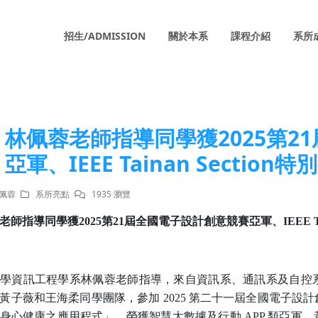
招生/ADMISSION
關於本系
課程介紹
系所
林佩蓉老師指導同學獲2025第2
亞軍、IEEE Tainan Section特
林佩蓉
系所亮點
1935 瀏覽
老師指導同學獲
2025
第
21
屆全國電子設計創意競賽亞軍
、
IEEE T
學資訊工程學系林佩蓉老師指導，來自資訊系、通訊系及自控
黃子薇和王海柔同學團隊，參加
2025
第二十一屆全國電子設計
身心健康之應用程式」，榮獲智慧大數據及行動
APP
類亞軍。