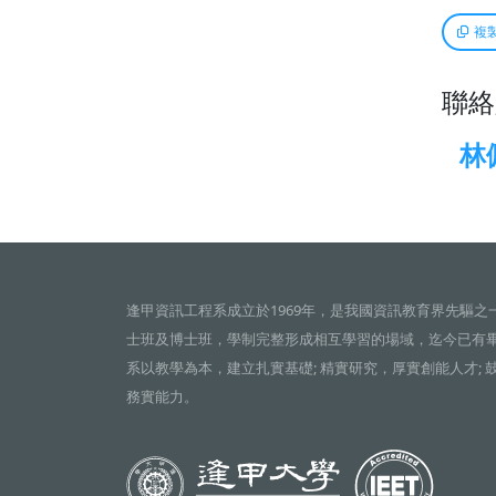
複
聯絡
林
逢甲資訊工程系成立於1969年，是我國資訊教育界先驅之
士班及博士班，學制完整形成相互學習的場域，迄今已有
系以教學為本，建立扎實基礎; 精實研究，厚實創能人才; 
務實能力。