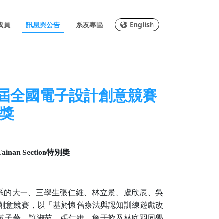
成員
訊息與公告
系友專區
English
1屆全國電子設計創意競賽
別獎
ainan Section
特別獎
系的大一、三學生張仁維、林立景、盧欣辰、吳
創意競賽，以「基於懷舊療法與認知訓練遊戲改
黃子薇、許淑茹、張仁維、詹于歆及林庭羽同學