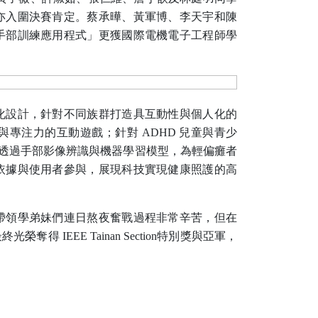
亦入圍決賽肯定。蔡承曄、黃軍博、李天宇和陳
手部訓練應用程式」更獲國際電機電子工程師學
化設計，針對不同族群打造具互動性與個人化的
與專注力的互動遊戲；針對
ADHD
兒童與青少
透過手部影像辨識與機器學習模型，為輕偏癱者
依據與使用者參與，展現科技實現健康照護的高
帶領學弟妹們連日熬夜奮戰過程非常辛苦，但在
最終光榮奪得
IEEE Tainan Section
特別獎與亞軍，