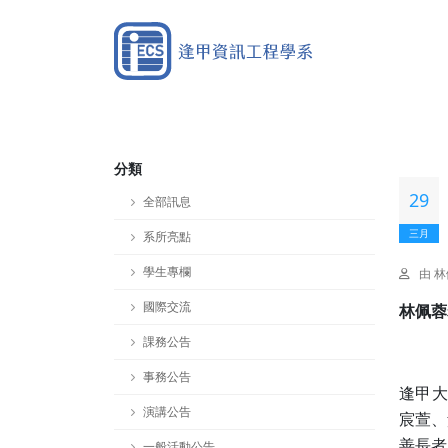
分類
29
全部訊息
三月
系所亮點
學生專欄
由 
國際交流
林佩蓉
課務公告
事務公告
逢甲大
演講公告
宸萱、
善長者
一般活動公告