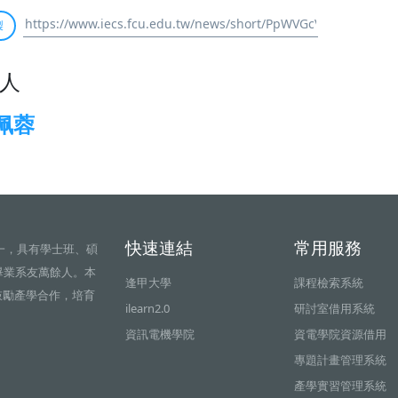
製
人
佩蓉
快速連結
常用服務
一，具有學士班、碩
畢業系友萬餘人。本
逢甲大學
課程檢索系統
鼓勵產學合作，培育
ilearn2.0
研討室借用系統
資訊電機學院
資電學院資源借用
專題計畫管理系統
產學實習管理系統