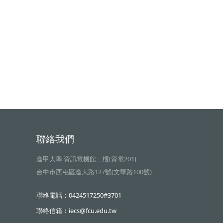
聯絡我們
逢甲大學 資訊電機館二樓(資電201)
台中市西屯區逢大路127號(文華路100號)
聯絡電話：0424517250#3701
聯絡信箱：iecs@fcu.edu.tw