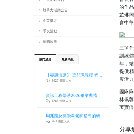
的作品
競爭力活動公告
芷琳同
企業徵才
會中華
系友活動
捐贈故事
三項作
訓練
熱門消息
最新消息
年，結
提供精
【專題演講】 梁郁珮教授 程式設計師在新世代記憶體與儲存系統中的角色與挑戰
度潛力
1427 瀏覽人次
團隊隊
資訊工程學系2026畢業典禮
林佩蓉
1266 瀏覽人次
著實倍
周兆龍及郭崇韋老師指導的研究團隊獲DLT2026最佳論文獎
763 瀏覽人次
分享