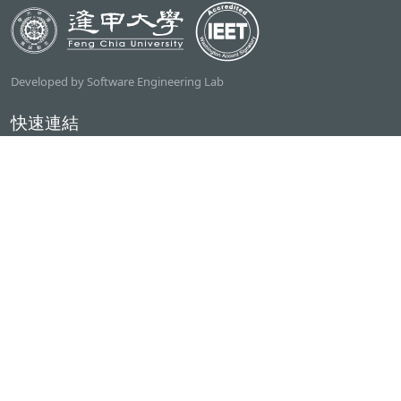
Developed by Software Engineering Lab
快速連結
逢甲大學
ilearn2.0
資訊電機學院
常用服務
課程檢索系統
研討室借用系統
資電學院資源借用
專題計畫管理系統
產學實習管理系統