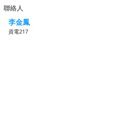
聯絡人
李金鳳
資電217