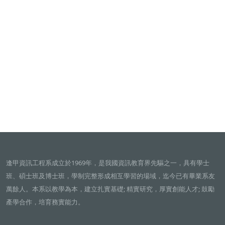
逢甲資訊工程系成立於1969年，是我國資訊教育界先驅之一，具有學士
班、碩士班及博士班，學制完整形成相互學習的場域，迄今已有畢業系友
萬餘人。本系以教學為本，建立扎實基礎; 精實研究，厚實創能人才; 鼓勵
產學合作，培育務實能力。