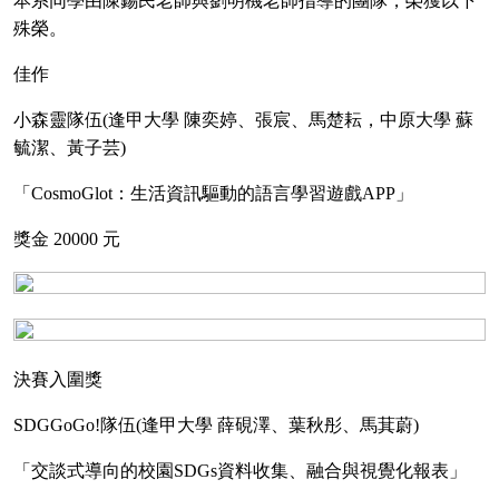
本系同學由陳錫民老師與劉明機老師指導的團隊，榮獲以下
殊榮。
佳作
小森靈隊伍
(
逢甲大學
陳奕婷、張宸、馬楚耘，中原大學
蘇
毓潔、黃子芸
)
「
CosmoGlot
：生活資訊驅動的語言學習遊戲
APP
」
獎金
20000
元
決賽入圍獎
SDGGoGo!
隊伍
(
逢甲大學
薛硯澤、葉秋彤、馬萁蔚
)
「交談式導向的校園
SDGs
資料收集、融合與視覺化報表」