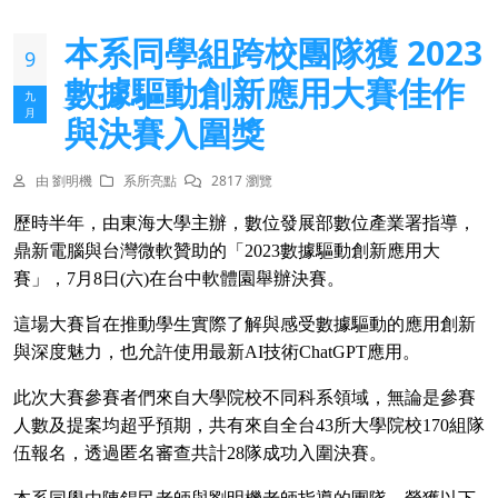
本系同學組跨校團隊獲 2023
9
數據驅動創新應用大賽佳作
九
月
與決賽入圍獎
由 劉明機
系所亮點
2817 瀏覽
歷時半年，由東海大學主辦，數位發展部數位產業署指導，
鼎新電腦與台灣微軟贊助的「
2023
數據驅動創新應用大
賽」，
7
月
8
日
(
六
)
在台中軟體園舉辦決賽。
這場大賽旨在推動學生實際了解與感受數據驅動的應用創新
與深度魅力，也允許使用最新
AI
技術
ChatGPT
應用。
此次大賽參賽者們來自大學院校不同科系領域，無論是參賽
人數及提案均超乎預期，共有來自全台
43
所大學院校
170
組隊
伍報名，透過匿名審查共計
28
隊成功入圍決賽。