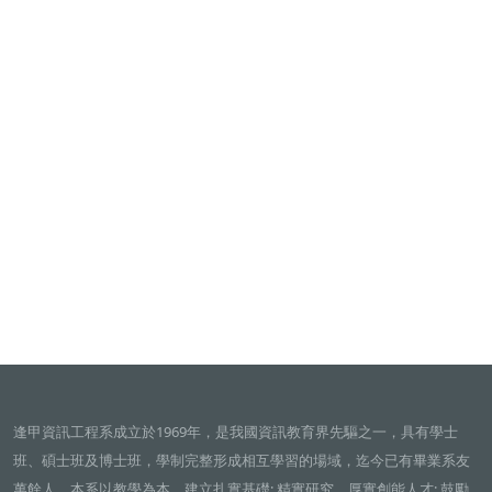
逢甲資訊工程系成立於1969年，是我國資訊教育界先驅之一，具有學士
班、碩士班及博士班，學制完整形成相互學習的場域，迄今已有畢業系友
萬餘人。本系以教學為本，建立扎實基礎; 精實研究，厚實創能人才; 鼓勵