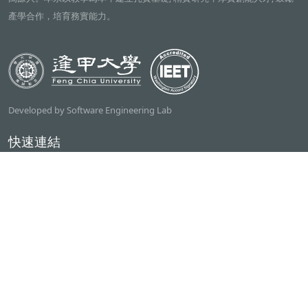
產學合作，培育務實能力。
Developed by Software Engineering Lab
快速連結
逢甲大學
ilearn2.0
資訊電機學院
常用服務
課程檢索系統
研討室借用系統
資電學院資源借用