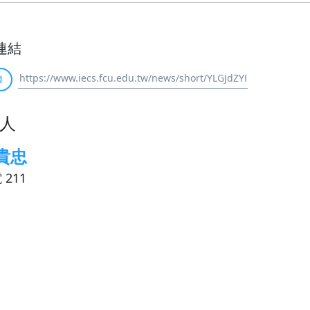
連結
製
人
貴忠
 211