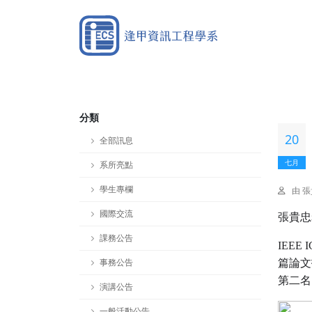
分類
20
全部訊息
七月
系所亮點
學生專欄
由 
國際交流
張貴忠
課務公告
IEEE 
事務公告
篇論文
第二名
演講公告
一般活動公告