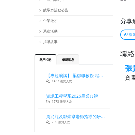
競爭力活動公告
分享
企業徵才
系友活動
複
捐贈故事
聯絡
熱門消息
最新消息
張
【專題演講】 梁郁珮教授 程式設計師在新世代記憶體與儲存系統中的角色與挑戰
資電
1437 瀏覽人次
資訊工程學系2026畢業典禮
1273 瀏覽人次
周兆龍及郭崇韋老師指導的研究團隊獲DLT2026最佳論文獎
769 瀏覽人次