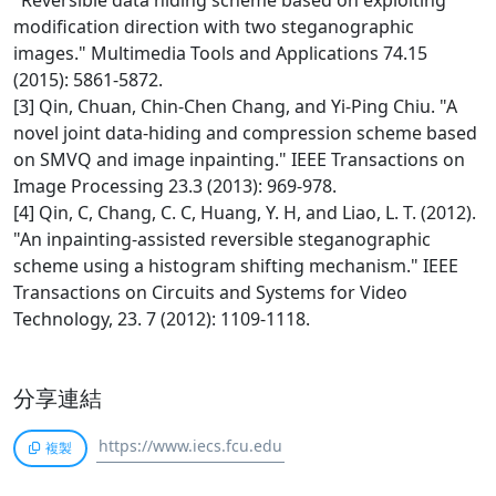
"Reversible data hiding scheme based on exploiting
modification direction with two steganographic
images." Multimedia Tools and Applications 74.15
(2015): 5861-5872.
[3] Qin, Chuan, Chin-Chen Chang, and Yi-Ping Chiu. "A
novel joint data-hiding and compression scheme based
on SMVQ and image inpainting." IEEE Transactions on
Image Processing 23.3 (2013): 969-978.
[4] Qin, C, Chang, C. C, Huang, Y. H, and Liao, L. T. (2012).
"An inpainting-assisted reversible steganographic
scheme using a histogram shifting mechanism." IEEE
Transactions on Circuits and Systems for Video
Technology, 23. 7 (2012): 1109-1118.
分享連結
複製