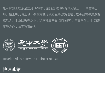
逢甲資訊工程系成立於1969年，是我國資訊教育界先驅之一，具有學士
班、碩士班及博士班，學制完整形成相互學習的場域，迄今已有畢業系友
萬餘人。本系以教學為本，建立扎實基礎; 精實研究，厚實創能人才; 鼓勵
產學合作，培育務實能力。
Developed by Software Engineering Lab
快速連結
逢甲大學
ilearn2.0
資訊電機學院
常用服務