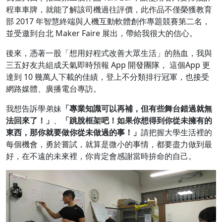
程車車牌，就能了解該司機過往評價，此作品不僅榮獲教育
部 2017 年智慧終端與人機互動軟體創作專題競賽第二名，
並受邀到台北 Maker Faire 展出，帶給我很大的信心。
後來，憑著一股「想用好程式改善大眾生活」的熱血，我與
三五好友共組成天氣即時預報 App 開發團隊， 這個App 更
達到 10 幾萬人下載的佳績，登上不分類排行冠軍，也接受
網路媒體、廣播電台專訪。
我想告訴學弟妹
「專業知識可以再補，但有些舞台錯過就無
法回來了！」
、
「跳脫框架吧！如果你想得到你從未擁有的
東西，那你就要做你從未做過的事！」
請把握大學生活裡的
每個機會，勇於嘗試，就算是微小的事情，都要盡力做到最
好，在不遠的未來裡，你肯定會感謝當時拚命的自己。