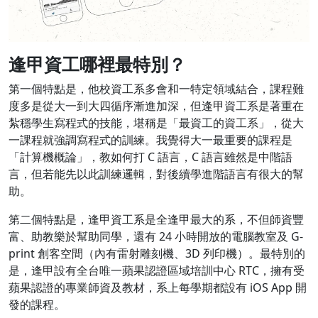
逢甲資工哪裡最特別？
第一個特點是，他校資工系多會和一特定領域結合，課程難
度多是從大一到大四循序漸進加深，但逢甲資工系是著重在
紮穩學生寫程式的技能，堪稱是「最資工的資工系」，從大
一課程就強調寫程式的訓練。我覺得大一最重要的課程是
「計算機概論」，教如何打 C 語言，C 語言雖然是中階語
言，但若能先以此訓練邏輯，對後續學進階語言有很大的幫
助。
第二個特點是，逢甲資工系是全逢甲最大的系，不但師資豐
富、助教樂於幫助同學，還有 24 小時開放的電腦教室及 G-
print 創客空間（內有雷射雕刻機、3D 列印機）。最特別的
是，逢甲設有全台唯一蘋果認證區域培訓中心 RTC，擁有受
蘋果認證的專業師資及教材，系上每學期都設有 iOS App 開
發的課程。