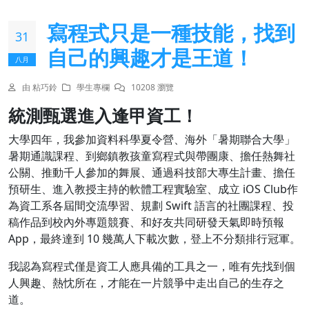
寫程式只是一種技能，找到
31
自己的興趣才是王道！
八月
由 粘巧鈴
學生專欄
10208 瀏覽
統測甄選進入逢甲資工！
大學四年，我參加資料科學夏令營、海外「暑期聯合大學」
暑期通識課程、到鄉鎮教孩童寫程式與帶團康、擔任熱舞社
公關、推動千人參加的舞展、通過科技部大專生計畫、擔任
預研生、進入教授主持的軟體工程實驗室、成立 iOS Club作
為資工系各屆間交流學習、規劃 Swift 語言的社團課程、投
稿作品到校內外專題競賽、和好友共同研發天氣即時預報
App，最終達到 10 幾萬人下載次數，登上不分類排行冠軍。
我認為寫程式僅是資工人應具備的工具之一，唯有先找到個
人興趣、熱忱所在，才能在一片競爭中走出自己的生存之
道。