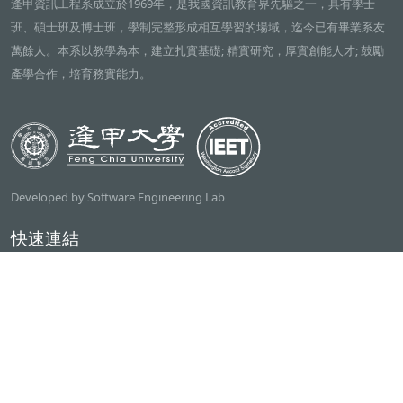
逢甲資訊工程系成立於1969年，是我國資訊教育界先驅之一，具有學士
班、碩士班及博士班，學制完整形成相互學習的場域，迄今已有畢業系友
萬餘人。本系以教學為本，建立扎實基礎; 精實研究，厚實創能人才; 鼓勵
產學合作，培育務實能力。
Developed by Software Engineering Lab
快速連結
逢甲大學
ilearn2.0
資訊電機學院
常用服務
課程檢索系統