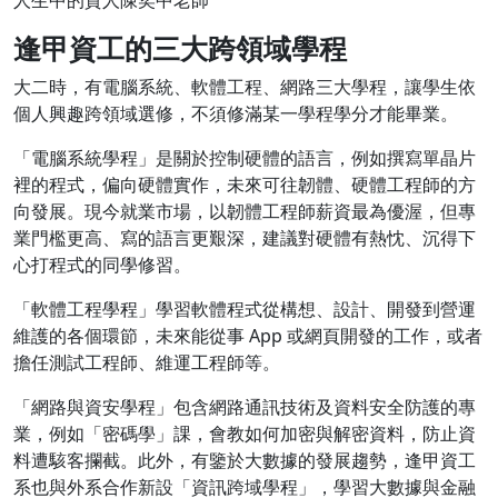
人生中的貴人陳奕中老師
逢甲資工的三大跨領域學程
大二時，有電腦系統、軟體工程、網路三大學程，讓學生依
個人興趣跨領域選修，不須修滿某一學程學分才能畢業。
「電腦系統學程」是關於控制硬體的語言，例如撰寫單晶片
裡的程式，偏向硬體實作，未來可往韌體、硬體工程師的方
向發展。現今就業市場，以韌體工程師薪資最為優渥，但專
業門檻更高、寫的語言更艱深，建議對硬體有熱忱、沉得下
心打程式的同學修習。
「軟體工程學程」學習軟體程式從構想、設計、開發到營運
維護的各個環節，未來能從事 App 或網頁開發的工作，或者
擔任測試工程師、維運工程師等。
「網路與資安學程」包含網路通訊技術及資料安全防護的專
業，例如「密碼學」課，會教如何加密與解密資料，防止資
料遭駭客攔截。此外，有鑒於大數據的發展趨勢，逢甲資工
系也與外系合作新設「資訊跨域學程」，學習大數據與金融