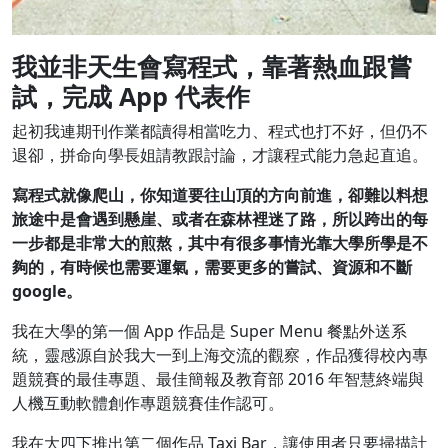
我並非天生會寫程式，靠著熱血跟嘗
試，完成 App 代表作
起初我連期刊作業都讀得相當吃力、程式也打不好，但仍不
退卻，拼命向學長姐請教跟討論，才讓程式能力急起直追。
寫程式就像爬山，你知道要往山頂的方向前進，卻難以料想
旅途中是會遇到懸崖、或者在森林裡迷了路，所以跨出的每
一步都是非常大的煎熬，其中有很多事情光靠大學所學是不
夠的，有時候也需要運氣，需要更多的嘗試、資源和不斷
google。
我在大學的第一個 App 作品是 Super Menu 餐點外送系
統，靈感源自於我大一到上海交流的觀察，作品獲得校內專
題競賽的最佳專題、最佳簡報及教育部 2016 年智慧終端與
人機互動軟體創作專題競賽佳作認可。
我在大四下推出第二個作品 Taxi Bar，讓使用者只要掃描計