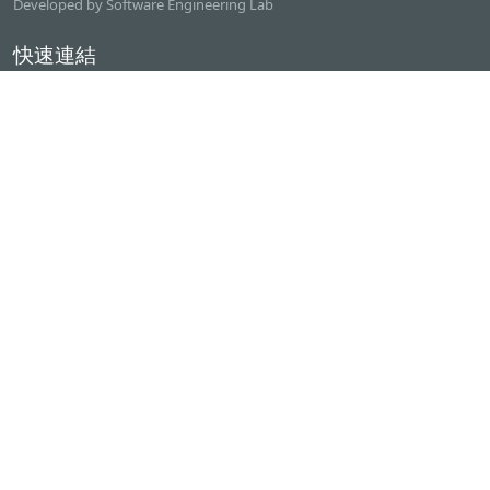
Developed by Software Engineering Lab
快速連結
逢甲大學
ilearn2.0
資訊電機學院
常用服務
課程檢索系統
研討室借用系統
資電學院資源借用
專題計畫管理系統
產學實習管理系統
聯絡我們
逢甲大學 資訊電機館二樓(資電201)