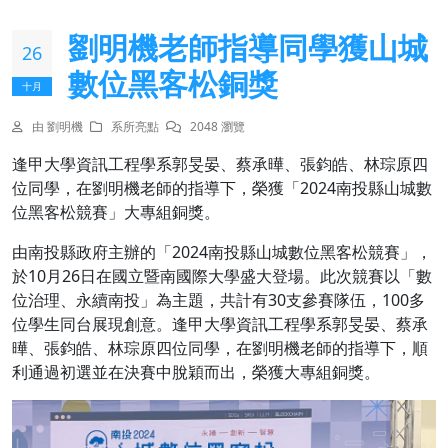
劉明機老師指導同學獲山城
26
數位黑客松銅獎
十月
由 劉明機
系所亮點
2048 瀏覽
逢甲大學資訊工程學系郭旻晏、蔡承曄、張鈞皓、林琮原四
位同學，在劉明機老師的指導下，榮獲「2024南投縣山城數
位黑客松競賽」大專組銅獎。
由南投縣政府主辦的「2024南投縣山城數位黑客松競賽」，
於10月26日在國立暨南國際大學盛大登場。此次競賽以「數
位治理、永續南投」為主題，共計有30支參賽隊伍，100多
位學生同台展現創意。逢甲大學資訊工程學系郭旻晏、蔡承
曄、張鈞皓、林琮原四位同學，在劉明機老師的指導下，順
利通過初選並在決賽中脫穎而出，榮獲大專組銅獎。