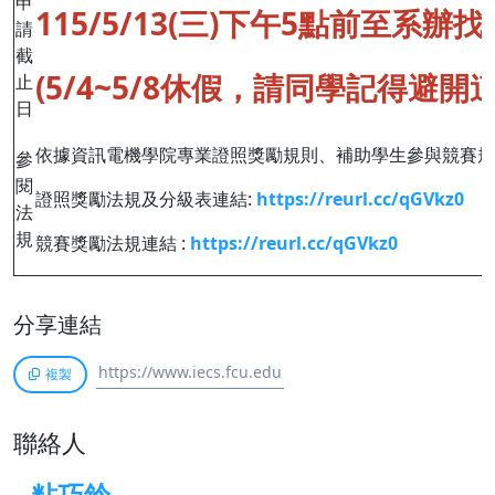
申
115/5/13(三)下午5點前至系辦
請
截
(5/4~5/8休假，請同學記得避開這
止
日
依據資訊電機學院專業證照獎勵規則、補助學生參與競賽
參
閱
證照獎勵法規及分級表連結:
https://reurl.cc/qGVkz0
法
規
競賽獎勵法規連結 :
https://reurl.cc/qGVkz0
分享連結
複製
聯絡人
粘巧鈴