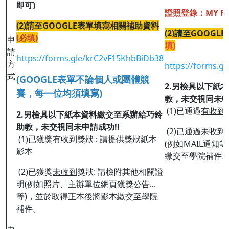
即可)
證照登錄：MY F
(2)請至GOOGLE表單填寫相關補助資料
(2)請至GOOG
(必填)
申
填)
請
https://forms.gle/krC2vF15KhbBiDb38
方
https://forms.
式
(GOOGLE表單不論個人或團體競
2.另檢具以下紙
賽，每一位均須填寫)
教，未交視同未申
(1)已通過
有收到
2.另檢具以下紙本資料繳交至系辦給巧鈴
助教，未交視同未申請成功!!
(2)已通過
未收到
(1)已獲獎
有收到
獎狀 : 請提供獎狀紙本
(例如MAIL通知
影本
繳交至學院補件
(2)已獲獎
未收到
獎狀: 請檢附其他相關證
明(例如照片、主辦單位網頁獲獎公告...
等)，並於取得正本後將影本繳交至學院
補件。