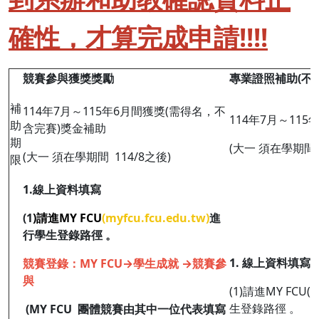
確性，才算完成申請!!!!
競賽參與獲獎獎勵
專業證照補助(
不
補
114年7月～115年6月間獲獎(需得名，不
114年7月～11
助
含完賽)獎金補助
期
(大一 須在學期間 
(大一 須在學期間 114/8之後)
限
1.線上資料填寫
(1
)請進MY FCU
(
myfcu.fcu.edu.tw
)
進
行學生登錄路徑 。
1.
線上資料填寫
競賽登錄：MY FCU→學生成就 →競賽參
與
(1)請進MY FCU(
m
生登錄路徑 。
(MY FCU 團體競賽由其中一位代表填寫