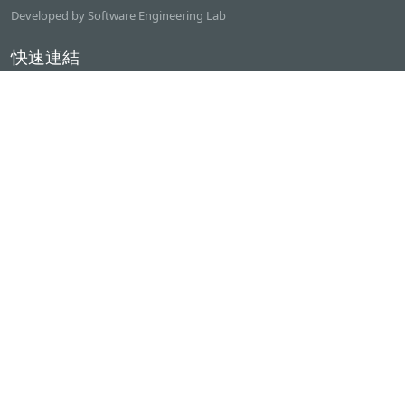
Developed by Software Engineering Lab
快速連結
逢甲大學
ilearn2.0
資訊電機學院
常用服務
課程檢索系統
研討室借用系統
資電學院資源借用
專題計畫管理系統
產學實習管理系統
聯絡我們
逢甲大學 資訊電機館二樓(資電201)