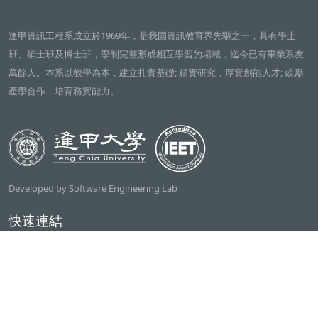
逢甲資訊工程系成立於1969年，是我國資訊教育界先驅之一，具有學士
班、碩士班及博士班，學制完整形成相互學習的場域，迄今已有畢業系友
萬餘人。本系以教學為本，建立扎實基礎; 精實研究，厚實創能人才; 鼓勵
產學合作，培育務實能力。
Developed by Software Engineering Lab
快速連結
逢甲大學
ilearn2.0
資訊電機學院