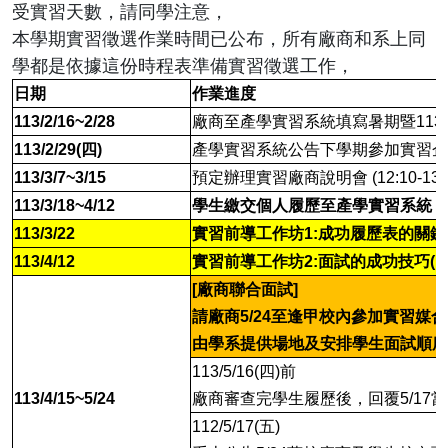
受實習天數，請同學注意，
本學期實習徵選作業時間已公布，所有廠商和系上同
學都是依據這份時程表準備實習徵選工作，
日期
作業進度
113/2/16~2/28
廠商至產學實習系統填寫暑期暨113上學
113/2/29(四)
產學實習系統公告下學期參加實習企
113/3/7~3/15
預定辦理實習廠商說明會 (12:10-1
113/3/18~4/12
學生繳交個人履歷至產學實習系統
113/3/22
實習前導工作坊1:成功履歷表的關鍵因素(1
113/4/12
實習前導工作坊2:面試的成功技巧(12:10
[廠商聯合面試]
請廠商5/24至逢甲校內參加實習媒
由學系提供場地及安排學生面試順序
113/5/16(四)前
113/4/15~5/24
廠商審查完學生履歷後，回覆5/17
112/5/17(五)