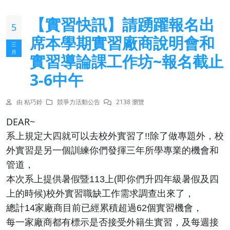
【實習快訊】請踴躍報名出
5
席本學期實習廠商說明會和
三
月
實習導論課工作坊~報名截止
3-6中午
由 粘巧鈴
競爭力活動公告
2138 瀏覽
DEAR~
系上規定大四就可以去校外實習了!!除了做專題外，校
外實習是另一個訓練你們發揮三年所學專業的機會和
管道，
本次系上提供暑假暨113上(即你們升四年級暑假及四
上的時候)校外實習職缺工作需求調查出來了，
總計14家廠商目前已經累積超過62個
實習
機會，
每一家廠商都有標示是否接受外籍生實習，及每週接