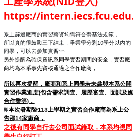
工產學系統(NID登入)
https://intern.iecs.fcu.edu.
系上篩選廠商的實習薪資均需符合勞基法規範，
所以真的很鼓勵三下結束，畢業學分剩10學分以內的
同學，可以去參加實習~~
另外提醒為確保資訊系同學實習期間的安全，實習廠
商均為本系事先審核通過之合作廠商，
所以再次提醒，廠商和系上同學若未參與本系公開
實習作業進度(包含需求調查、履歷審查、面試及媒
合作業等)，
即
本次暑期暨113上學期之實習合作廠商為系上公
告那14家廠商，
之後有同學
自行
去公司面試錄取，本系均視同
學生自行打工，