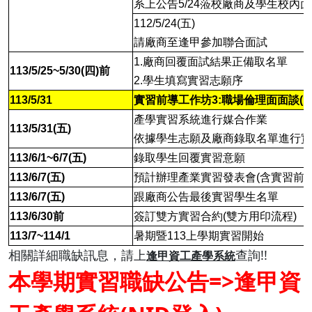
系上公告5/24蒞校廠商及學生校內
112/5/24(五)
請廠商至逢甲參加聯合面試
1.廠商回覆面試結果正備取名單
113/5/25~5/30(四)前
2.學生填寫實習志願序
113/5/31
實習前導工作坊3:職場倫理面面談(12:10
產學實習系統進行媒合作業
113/5/31(五)
依據學生志願及廠商錄取名單進行實
113/6/1~6/7(五)
錄取學生回覆實習意願
113/6/7(五)
預計辦理產業實習發表會(含實習前注
113/6/7(五)
跟廠商公告最後實習學生名單
113/6/30前
簽訂雙方實習合約(雙方用印流程)
113/7~114/1
暑期暨113上學期實習開始
相關詳細職缺訊息
，請上
查詢!!
逢甲資工產學系統
本學期實習職缺公告=>
逢甲資