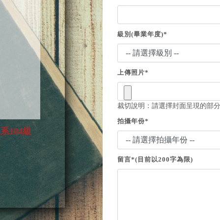
級別(畢業年度)*
上傳照片*
裁切說明：請選擇封面呈現的部
拍攝年份*
留言*(目前以200字為限)