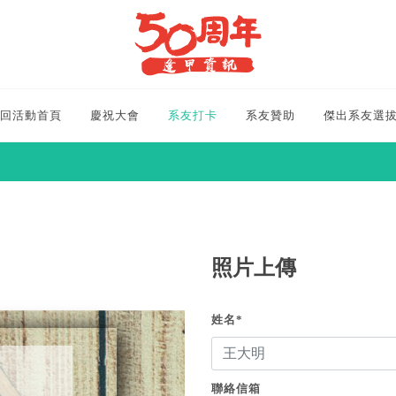
回活動首頁
慶祝大會
系友打卡
系友贊助
傑出系友選
照片上傳
姓名*
聯絡信箱